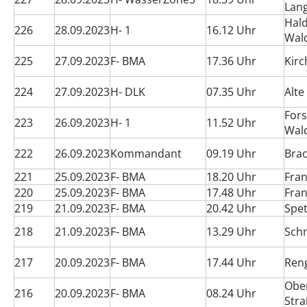
Lan
Hal
226
28.09.2023
H- 1
16.12 Uhr
Wal
225
27.09.2023
F- BMA
17.36 Uhr
Kirc
224
27.09.2023
H- DLK
07.35 Uhr
Alte
Fors
223
26.09.2023
H- 1
11.52 Uhr
Wal
222
26.09.2023
Kommandant
09.19 Uhr
Bra
221
25.09.2023
F- BMA
18.20 Uhr
Fran
220
25.09.2023
F- BMA
17.48 Uhr
Fran
219
21.09.2023
F- BMA
20.42 Uhr
Spet
218
21.09.2023
F- BMA
13.29 Uhr
Sch
217
20.09.2023
F- BMA
17.44 Uhr
Ren
Ober
216
20.09.2023
F- BMA
08.24 Uhr
Str