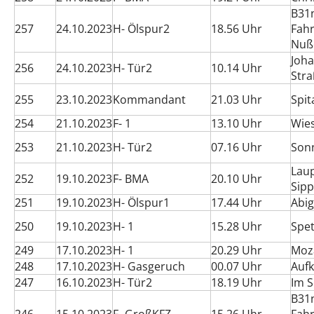
B31n
257
24.10.2023
H- Ölspur2
18.56 Uhr
Fahr
Nuß
Joha
256
24.10.2023
H- Tür2
10.14 Uhr
Str
255
23.10.2023
Kommandant
21.03 Uhr
Spit
254
21.10.2023
F- 1
13.10 Uhr
Wie
253
21.10.2023
H- Tür2
07.16 Uhr
Son
Lau
252
19.10.2023
F- BMA
20.10 Uhr
Sipp
251
19.10.2023
H- Ölspur1
17.44 Uhr
Abig
250
19.10.2023
H- 1
15.28 Uhr
Spe
249
17.10.2023
H- 1
20.29 Uhr
Moz
248
17.10.2023
H- Gasgeruch
00.07 Uhr
Aufk
247
16.10.2023
H- Tür2
18.19 Uhr
Im 
B31n