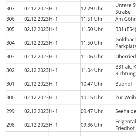
Untere S
307
02.12.2023
H- 1
12.29 Uhr
Straße
306
02.12.2023
H- 1
11.51 Uhr
Am Göhr
305
02.12.2023
H- 1
11.50 Uhr
B31 (E54
Goldbac
304
02.12.2023
H- 1
11.50 Uhr
Parkplat
303
02.12.2023
H- 1
11.06 Uhr
Oberrie
B31 alt,
302
02.12.2023
H- 1
11.04 Uhr
Richtung
301
02.12.2023
H- 1
10.47 Uhr
Buohof
300
02.12.2023
H- 1
10.15 Uhr
Zur Weih
299
02.12.2023
H- 1
09.47 Uhr
Seehald
Feigenta
298
02.12.2023
H- 1
09.36 Uhr
Friedhof