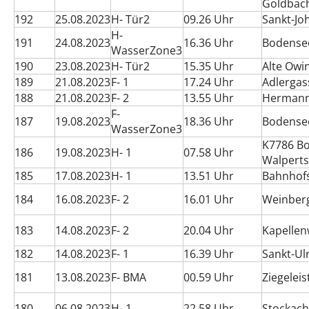
Goldbac
192
25.08.2023
H- Tür2
09.26 Uhr
Sankt-Jo
H-
191
24.08.2023
16.36 Uhr
Bodense
WasserZone3
190
23.08.2023
H- Tür2
15.35 Uhr
Alte Owi
189
21.08.2023
F- 1
17.24 Uhr
Adlergas
188
21.08.2023
F- 2
13.55 Uhr
Hermann
F-
187
19.08.2023
18.36 Uhr
Bodense
WasserZone3
K7786 Bo
186
19.08.2023
H- 1
07.58 Uhr
Walperts
185
17.08.2023
H- 1
13.51 Uhr
Bahnhof
184
16.08.2023
F- 2
16.01 Uhr
Weinber
183
14.08.2023
F- 2
20.04 Uhr
Kapelle
182
14.08.2023
F- 1
16.39 Uhr
Sankt-Ul
181
13.08.2023
F- BMA
00.59 Uhr
Ziegelei
180
06.08.2023
H- 1
22.58 Uhr
Stockach