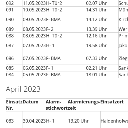
092
11.05.2023
H- Tür2
02.07 Uhr
Schu
091
10.05.2023
H- Tür2
14.31 Uhr
Mün
090
09.05.2023
F- BMA
14.12 Uhr
Kirc
089
08.05.2023
F- 2
13.39 Uhr
Wer
088
08.05.2023
H- Tür2
12.16 Uhr
Pri
087
07.05.2023
H- 1
19.58 Uhr
Jako
086
07.05.2023
F- BMA
07.33 Uhr
Zieg
085
06.05.2023
F- 1
02.21 Uhr
Sank
084
05.05.2023
F- BMA
18.01 Uhr
Sank
April 2023
Einsatz
Datum
Alarm-
Alarmierungs-
Einsatzort
Nr.
stichwort
zeit
083
30.04.2023
H- 1
13.20 Uhr
Haldenhofw