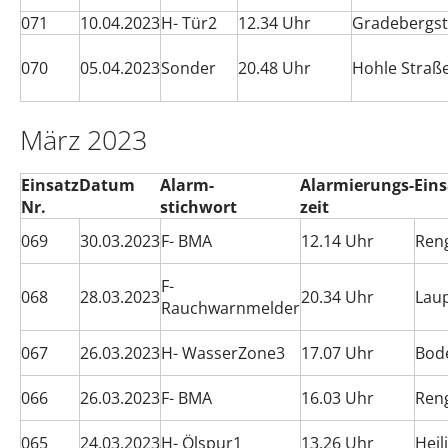
071
10.04.2023
H- Tür2
12.34 Uhr
Gradebergs
070
05.04.2023
Sonder
20.48 Uhr
Hohle Straß
März 2023
Einsatz
Datum
Alarm-
Alarmierungs-
Eins
Nr.
stichwort
zeit
069
30.03.2023
F- BMA
12.14 Uhr
Ren
F-
068
28.03.2023
20.34 Uhr
Lau
Rauchwarnmelder
067
26.03.2023
H- WasserZone3
17.07 Uhr
Bod
066
26.03.2023
F- BMA
16.03 Uhr
Ren
065
24.03.2023
H- Ölspur1
13.26 Uhr
Heil