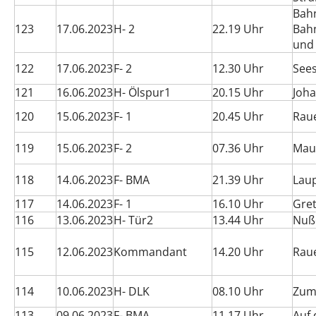
Bahn
123
17.06.2023
H- 2
22.19 Uhr
Bahn
und
122
17.06.2023
F- 2
12.30 Uhr
See
121
16.06.2023
H- Ölspur1
20.15 Uhr
Joh
120
15.06.2023
F- 1
20.45 Uhr
Rau
119
15.06.2023
F- 2
07.36 Uhr
Mau
118
14.06.2023
F- BMA
21.39 Uhr
Lau
117
14.06.2023
F- 1
16.10 Uhr
Gre
116
13.06.2023
H- Tür2
13.44 Uhr
Nuß
115
12.06.2023
Kommandant
14.20 Uhr
Rau
114
10.06.2023
H- DLK
08.10 Uhr
Zum
113
09.06.2023
F- BMA
11.17 Uhr
Auf 