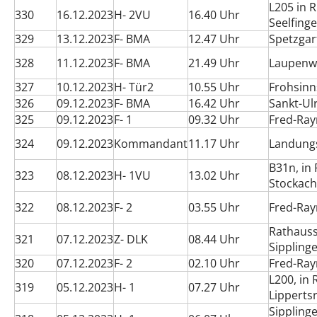
L205 in 
330
16.12.2023
H- 2VU
16.40 Uhr
Seelfing
329
13.12.2023
F- BMA
12.47 Uhr
Spetzgar
328
11.12.2023
F- BMA
21.49 Uhr
Laupenwe
327
10.12.2023
H- Tür2
10.55 Uhr
Frohsinn
326
09.12.2023
F- BMA
16.42 Uhr
Sankt-Ul
325
09.12.2023
F- 1
09.32 Uhr
Fred-Ra
324
09.12.2023
Kommandant
11.17 Uhr
Landung
B31n, in
323
08.12.2023
H- 1VU
13.02 Uhr
Stockach
322
08.12.2023
F- 2
03.55 Uhr
Fred-Ra
Rathauss
321
07.12.2023
Z- DLK
08.44 Uhr
Sippling
320
07.12.2023
F- 2
02.10 Uhr
Fred-Ra
L200, in 
319
05.12.2023
H- 1
07.27 Uhr
Lipperts
Sippling