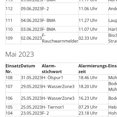
112
09.06.2023
F- 2
11.06 Uhr
And
111
04.06.2023
F- BMA
11.27 Uhr
Lau
110
03.06.2023
F- BMA
11.07 Uhr
Här
F-
Bisc
109
02.06.2023
02.33 Uhr
Rauchwarnmelder
Str
Mai 2023
Einsatz
Datum
Alarm-
Alarmierungs-
Eins
Nr.
stichwort
zeit
108
31.05.2023
H- Ölspur1
18.46 Uhr
Müh
Bod
107
29.05.2023
H- WasserZone3
18.20 Uhr
Müh
106
25.05.2023
H- WasserZone3
16.23 Uhr
Bod
105
25.05.2023
H- Tiernot1
07.29 Uhr
Heb
104
23.05.2023
F- 2
23.18 Uhr
Hohl