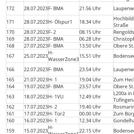
172
28.07.2023
F- BMA
21.56 Uhr
Laupenw
Hochbild
171
28.07.2023
H- Ölspur1
18.34 Uhr
Straße
170
28.07.2023
F- 2
08.15 Uhr
Rengolds
169
28.07.2023
F- BMA
06.28 Uhr
Christop
168
27.07.2023
F- BMA
13.50 Uhr
Obere St
H-
167
25.07.2023
15.51 Uhr
Bodense
WasserZone3
166
22.07.2023
F- BMA
23.54 Uhr
Laupenw
165
21.07.2023
H- 1
19.04 Uhr
Zum Hec
164
19.07.2023
F- BMA
23.57 Uhr
Obere St
L200a in
163
18.07.2023
H- 1VU
12.49 Uhr
Tüfingen
162
17.07.2023
H- 2
19.40 Uhr
Rosmari
161
17.07.2023
H- Tür2
00.00 Uhr
Zum Bür
160
16.07.2023
H- 1
12.34 Uhr
Gondelh
H-
159
15.07.2023
22.15 Uhr
Bodensee