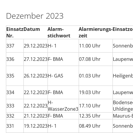
Dezember 2023
Einsatz
Datum
Alarm-
Alarmierungs-
Einsatzo
Nr.
stichwort
zeit
337
29.12.2023
H- 1
11.00 Uhr
Sonnenb
336
27.12.2023
F- BMA
07.08 Uhr
Laupenwe
335
26.12.2023
H- GAS
01.03 Uhr
Heiligen
334
22.12.2023
F- BMA
19.03 Uhr
Laupenwe
H-
Bodense
333
22.12.2023
17.10 Uhr
WasserZone3
Uhlding
332
21.12.2023
F- BMA
12.35 Uhr
Maurus-B
331
19.12.2023
H- 1
08.49 Uhr
Sonnenb