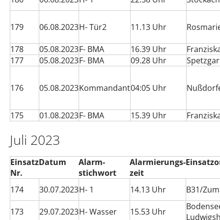
179
06.08.2023
H- Tür2
11.13 Uhr
Rosmari
178
05.08.2023
F- BMA
16.39 Uhr
Franzisk
177
05.08.2023
F- BMA
09.28 Uhr
Spetzgar
176
05.08.2023
Kommandant
04:05 Uhr
Nußdorfe
175
01.08.2023
F- BMA
15.39 Uhr
Franzisk
Juli 2023
Einsatz
Datum
Alarm-
Alarmierungs-
Einsatzo
Nr.
stichwort
zeit
174
30.07.2023
H- 1
14.13 Uhr
B31/Zum 
Bodense
173
29.07.2023
H- Wasser
15.53 Uhr
Ludwigs