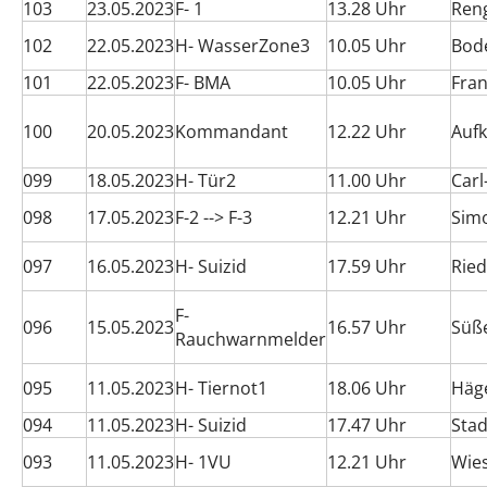
103
23.05.2023
F- 1
13.28 Uhr
Ren
102
22.05.2023
H- WasserZone3
10.05 Uhr
Bod
101
22.05.2023
F- BMA
10.05 Uhr
Fran
100
20.05.2023
Kommandant
12.22 Uhr
Aufk
099
18.05.2023
H- Tür2
11.00 Uhr
Car
098
17.05.2023
F-2 --> F-3
12.21 Uhr
Sim
097
16.05.2023
H- Suizid
17.59 Uhr
Rie
F-
096
15.05.2023
16.57 Uhr
Süß
Rauchwarnmelder
095
11.05.2023
H- Tiernot1
18.06 Uhr
Häg
094
11.05.2023
H- Suizid
17.47 Uhr
Stad
093
11.05.2023
H- 1VU
12.21 Uhr
Wie