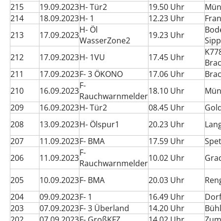
215
19.09.2023
H- Tür2
19.50 Uhr
Mün
214
18.09.2023
H- 1
12.23 Uhr
Fran
H- Öl
Bod
213
17.09.2023
19.23 Uhr
WasserZone2
Sipp
K77
212
17.09.2023
H- 1VU
17.45 Uhr
Bra
211
17.09.2023
F- 3 ÖKONO
17.06 Uhr
Bra
F-
210
16.09.2023
18.10 Uhr
Mün
Rauchwarnmelder
209
16.09.2023
H- Tür2
08.45 Uhr
Gol
208
13.09.2023
H- Ölspur1
20.23 Uhr
Lan
207
11.09.2023
F- BMA
17.59 Uhr
Spet
F-
206
11.09.2023
10.02 Uhr
Gra
Rauchwarnmelder
205
10.09.2023
F- BMA
20.03 Uhr
Ren
204
09.09.2023
F- 1
16.49 Uhr
Dor
203
07.09.2023
F- 3 Überland
14.20 Uhr
Büh
202
07.09.2023
F- GroßKFZ
14.02 Uhr
Zum