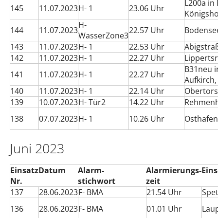
L200a in
145
11.07.2023
H- 1
23.06 Uhr
Königsho
H-
144
11.07.2023
22.57 Uhr
Bodensee
WasserZone3
143
11.07.2023
H- 1
22.53 Uhr
Abigstra
142
11.07.2023
H- 1
22.27 Uhr
Lipperts
B31neu i
141
11.07.2023
H- 1
22.27 Uhr
Aufkirch,
140
11.07.2023
H- 1
22.14 Uhr
Obertors
139
10.07.2023
H- Tür2
14.22 Uhr
Rehmenh
138
07.07.2023
H- 1
10.26 Uhr
Osthafen
Juni 2023
Einsatz
Datum
Alarm-
Alarmierungs-
Eins
Nr.
stichwort
zeit
137
28.06.2023
F- BMA
21.54 Uhr
Spet
136
28.06.2023
F- BMA
01.01 Uhr
Lau