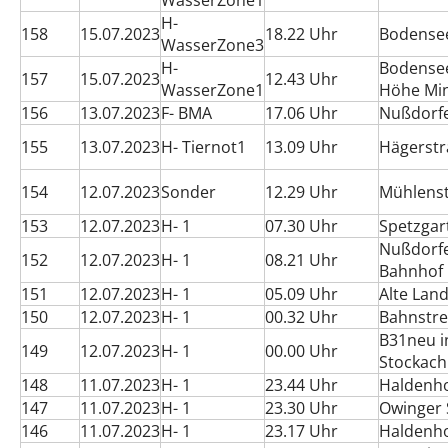
WasserZone1
H-
158
15.07.2023
18.22 Uhr
Bodensee
WasserZone3
H-
Bodensee
157
15.07.2023
12.43 Uhr
WasserZone1
Höhe Min
156
13.07.2023
F- BMA
17.06 Uhr
Nußdorfe
155
13.07.2023
H- Tiernot1
13.09 Uhr
Hägerst
154
12.07.2023
Sonder
12.29 Uhr
Mühlens
153
12.07.2023
H- 1
07.30 Uhr
Spetzgar
Nußdorfe
152
12.07.2023
H- 1
08.21 Uhr
Bahnhof
151
12.07.2023
H- 1
05.09 Uhr
Alte Lan
150
12.07.2023
H- 1
00.32 Uhr
Bahnstre
B31neu i
149
12.07.2023
H- 1
00.00 Uhr
Stockach
148
11.07.2023
H- 1
23.44 Uhr
Haldenh
147
11.07.2023
H- 1
23.30 Uhr
Owinger 
146
11.07.2023
H- 1
23.17 Uhr
Haldenh