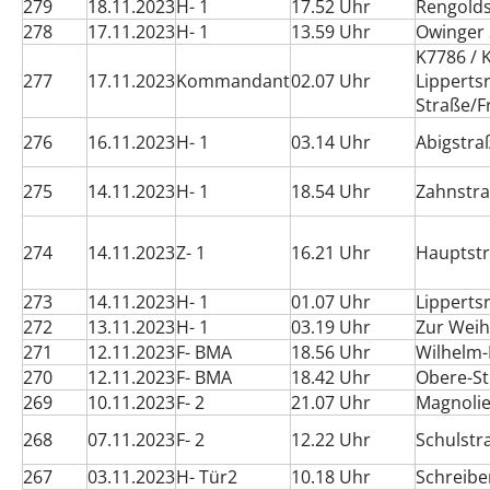
279
18.11.2023
H- 1
17.52 Uhr
Rengold
278
17.11.2023
H- 1
13.59 Uhr
Owinger 
K7786 / 
277
17.11.2023
Kommandant
02.07 Uhr
Lipperts
Straße/F
276
16.11.2023
H- 1
03.14 Uhr
Abigstra
275
14.11.2023
H- 1
18.54 Uhr
Zahnstr
274
14.11.2023
Z- 1
16.21 Uhr
Hauptst
273
14.11.2023
H- 1
01.07 Uhr
Lipperts
272
13.11.2023
H- 1
03.19 Uhr
Zur Weih
271
12.11.2023
F- BMA
18.56 Uhr
Wilhelm-
270
12.11.2023
F- BMA
18.42 Uhr
Obere-St
269
10.11.2023
F- 2
21.07 Uhr
Magnoli
268
07.11.2023
F- 2
12.22 Uhr
Schulstr
267
03.11.2023
H- Tür2
10.18 Uhr
Schreibe