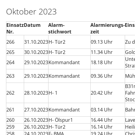
Oktober 2023
Einsatz
Datum
Alarm-
Alarmierungs-
Eins
Nr.
stichwort
zeit
266
31.10.2023
H- Tür2
09.13 Uhr
Zu 
265
30.10.2023
H- Tür2
11.34 Uhr
Gol
Unte
264
29.10.2023
Kommandant
18.18 Uhr
Str
263
29.10.2023
Kommandant
09.36 Uhr
Müh
B31n
262
28.10.2023
H- 1
20.42 Uhr
Fahr
Sto
261
27.10.2023
Kommandant
03.14 Uhr
Bah
260
26.10.2023
H- Ölspur1
16.44 Uhr
Lav
259
26.10.2023
H- Tür2
16.14 Uhr
Heil
258
24.10.2023
F- BMA
19.24 Uhr
Chr