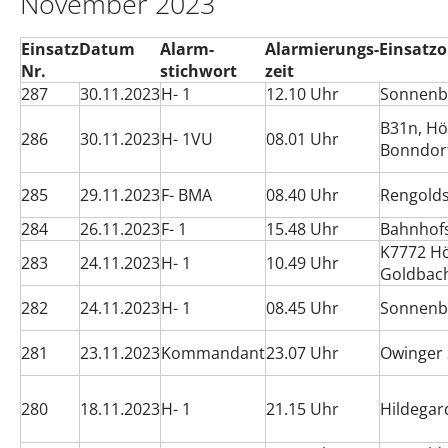
November 2023
Einsatz
Datum
Alarm-
Alarmierungs-
Einsatzo
Nr.
stichwort
zeit
287
30.11.2023
H- 1
12.10 Uhr
Sonnenb
B31n, H
286
30.11.2023
H- 1VU
08.01 Uhr
Bonndor
285
29.11.2023
F- BMA
08.40 Uhr
Rengold
284
26.11.2023
F- 1
15.48 Uhr
Bahnhof
K7772 Hö
283
24.11.2023
H- 1
10.49 Uhr
Goldbac
282
24.11.2023
H- 1
08.45 Uhr
Sonnenb
281
23.11.2023
Kommandant
23.07 Uhr
Owinger 
280
18.11.2023
H- 1
21.15 Uhr
Hildegar