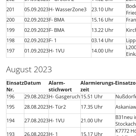
Bod
201
05.09.2023
H- WasserZone3
23.10 Uhr
Frie
200
02.09.2023
F- BMA
15.16 Uhr
Fran
199
02.09.2023
F- BMA
13.22 Uhr
Kirc
198
02.09.2023
F- 1
03.14 Uhr
Lipp
L200
197
01.09.2023
H- 1VU
14.00 Uhr
Ein
August 2023
Einsatz
Datum
Alarm-
Alarmierungs-
Einsatzo
Nr.
stichwort
zeit
196
29.08.2023
H- Gasgeruch
15.51 Uhr
Nußdorfe
195
28.08.2023
H- Tür2
17.35 Uhr
Askania
B31neu i
194
27.08.2023
H- 1VU
21.00 Uhr
Stockach
K7772 Hö
193
26.08.2023
H- 1
15.17 Uhr