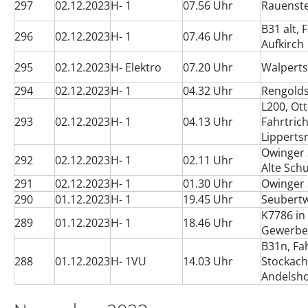
297
02.12.2023
H- 1
07.56 Uhr
Rauenste
B31 alt, 
296
02.12.2023
H- 1
07.46 Uhr
Aufkirch
295
02.12.2023
H- Elektro
07.20 Uhr
Walperts
294
02.12.2023
H- 1
04.32 Uhr
Rengold
L200, Ot
293
02.12.2023
H- 1
04.13 Uhr
Fahrtric
Lipperts
Owinger 
292
02.12.2023
H- 1
02.11 Uhr
Alte Sch
291
02.12.2023
H- 1
01.30 Uhr
Owinger 
290
01.12.2023
H- 1
19.45 Uhr
Seubert
K7786 in
289
01.12.2023
H- 1
18.46 Uhr
Gewerbe
B31n, Fa
288
01.12.2023
H- 1VU
14.03 Uhr
Stockach
Andelsh