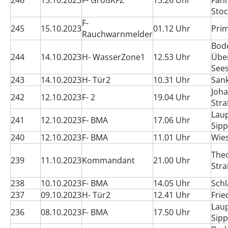
246
15.10.2023
F- GroßKFZ
15.26 Uhr
Fahr
Sto
F-
245
15.10.2023
01.12 Uhr
Pri
Rauchwarnmelder
Bod
244
14.10.2023
H- WasserZone1
12.53 Uhr
Übe
See
243
14.10.2023
H- Tür2
10.31 Uhr
Sank
Joha
242
12.10.2023
F- 2
19.04 Uhr
Str
Lau
241
12.10.2023
F- BMA
17.06 Uhr
Sipp
240
12.10.2023
F- BMA
11.01 Uhr
Wie
The
239
11.10.2023
Kommandant
21.00 Uhr
Str
238
10.10.2023
F- BMA
14.05 Uhr
Sch
237
09.10.2023
H- Tür2
12.41 Uhr
Frie
Lau
236
08.10.2023
F- BMA
17.50 Uhr
Sipp