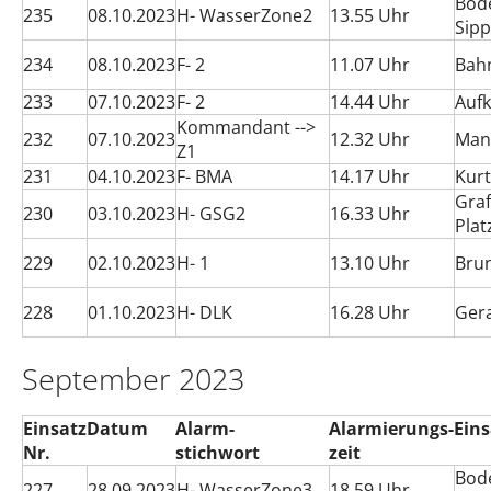
Bod
235
08.10.2023
H- WasserZone2
13.55 Uhr
Sipp
234
08.10.2023
F- 2
11.07 Uhr
Bah
233
07.10.2023
F- 2
14.44 Uhr
Aufk
Kommandant -->
232
07.10.2023
12.32 Uhr
Man
Z1
231
04.10.2023
F- BMA
14.17 Uhr
Kur
Gra
230
03.10.2023
H- GSG2
16.33 Uhr
Plat
229
02.10.2023
H- 1
13.10 Uhr
Bru
228
01.10.2023
H- DLK
16.28 Uhr
Ger
September 2023
Einsatz
Datum
Alarm-
Alarmierungs-
Eins
Nr.
stichwort
zeit
Bod
227
28.09.2023
H- WasserZone3
18.59 Uhr