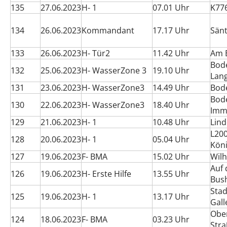
135
27.06.2023
H- 1
07.01 Uhr
K776
134
26.06.2023
Kommandant
17.17 Uhr
Sänt
133
26.06.2023
H- Tür2
11.42 Uhr
Am 
Bod
132
25.06.2023
H- WasserZone 3
19.10 Uhr
Lan
131
23.06.2023
H- WasserZone3
14.49 Uhr
Bode
Bod
130
22.06.2023
H- WasserZone3
18.40 Uhr
Imm
129
21.06.2023
H- 1
10.48 Uhr
Lin
L200
128
20.06.2023
H- 1
05.04 Uhr
Köni
127
19.06.2023
F- BMA
15.02 Uhr
Wilh
Auf 
126
19.06.2023
H- Erste Hilfe
13.55 Uhr
Bush
Sta
125
19.06.2023
H- 1
13.17 Uhr
Gal
Ober
124
18.06.2023
F- BMA
03.23 Uhr
Str