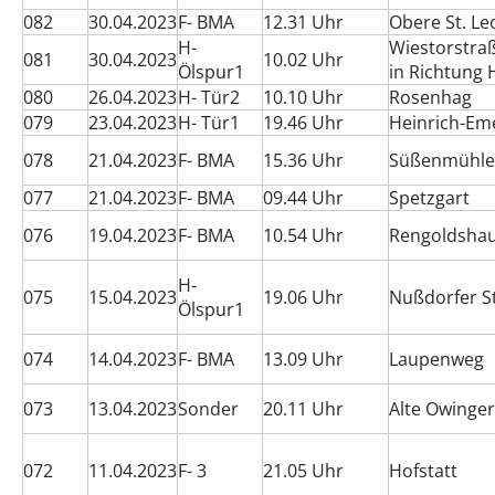
082
30.04.2023
F- BMA
12.31 Uhr
Obere St. L
H-
Wiestorstra
081
30.04.2023
10.02 Uhr
Ölspur1
in Richtung 
080
26.04.2023
H- Tür2
10.10 Uhr
Rosenhag
079
23.04.2023
H- Tür1
19.46 Uhr
Heinrich-Em
078
21.04.2023
F- BMA
15.36 Uhr
Süßenmühle
077
21.04.2023
F- BMA
09.44 Uhr
Spetzgart
076
19.04.2023
F- BMA
10.54 Uhr
Rengoldshau
H-
075
15.04.2023
19.06 Uhr
Nußdorfer S
Ölspur1
074
14.04.2023
F- BMA
13.09 Uhr
Laupenweg
073
13.04.2023
Sonder
20.11 Uhr
Alte Owinger
072
11.04.2023
F- 3
21.05 Uhr
Hofstatt