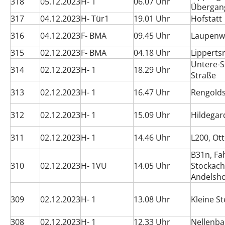
318
05.12.2023
H- 1
06.07 Uhr
Übergan
317
04.12.2023
H- Tür1
19.01 Uhr
Hofstatt
316
04.12.2023
F- BMA
09.45 Uhr
Laupenwe
315
02.12.2023
F- BMA
04.18 Uhr
Lipperts
Untere-S
314
02.12.2023
H- 1
18.29 Uhr
Straße
313
02.12.2023
H- 1
16.47 Uhr
Rengold
312
02.12.2023
H- 1
15.09 Uhr
Hildegar
311
02.12.2023
H- 1
14.46 Uhr
L200, Ot
B31n, Fa
310
02.12.2023
H- 1VU
14.05 Uhr
Stockach
Andelsh
309
02.12.2023
H- 1
13.08 Uhr
Kleine St
308
02.12.2023
H- 1
12.33 Uhr
Nellenba