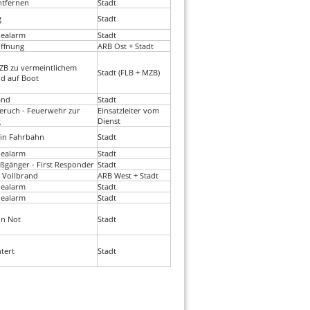
ntfernen
Stadt
g
Stadt
ealarm
Stadt
öffnung
ARB Ost + Stadt
ZB zu vermeintlichem
Stadt (FLB + MZB)
d auf Boot
and
Stadt
eruch - Feuerwehr zur
Einsatzleiter vom
g
Dienst
 in Fahrbahn
Stadt
ealarm
Stadt
ßgänger - First Responder
Stadt
 Vollbrand
ARB West + Stadt
ealarm
Stadt
ealarm
Stadt
in Not
Stadt
tert
Stadt