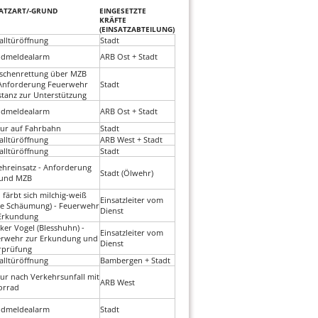
ATZART/-GRUND
EINGESETZTE
KRÄFTE
(EINSATZABTEILUNG)
alltüröffnung
Stadt
ndmeldealarm
ARB Ost + Stadt
schenrettung über MZB
Anforderung Feuerwehr
Stadt
tanz zur Unterstützung
ndmeldealarm
ARB Ost + Stadt
ur auf Fahrbahn
Stadt
alltüröffnung
ARB West + Stadt
alltüröffnung
Stadt
hreinsatz - Anforderung
Stadt (Ölwehr)
 und MZB
 färbt sich milchig-weiß
Einsatzleiter vom
e Schäumung) - Feuerwehr
Dienst
 Erkundung
ker Vogel (Blesshuhn) -
Einsatzleiter vom
rwehr zur Erkundung und
Dienst
rprüfung
alltüröffnung
Bambergen + Stadt
ur nach Verkehrsunfall mit
ARB West
orrad
ndmeldealarm
Stadt