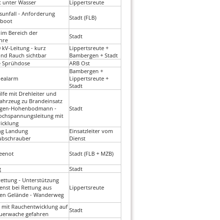
ht unter Wasser
Lippertsreute
sunfall - Anforderung
Stadt (FLB)
hboot
 im Bereich der
Stadt
hre
 kV-Leitung - kurz
Lippertsreute +
nd Rauch sichtbar
Bambergen + Stadt
 Sprühdose
ARB Ost
Bambergen +
ealarm
Lippertsreute +
Stadt
lfe mit Drehleiter und
ahrzeug zu Brandeinsatz
ngen-Hohenbodmann -
Stadt
ochspannungsleitung mit
icklung
ng Landung
Einsatzleiter vom
ubschrauber
Dienst
Seenot
Stadt (FLB + MZB)
g
Stadt
ettung - Unterstützung
enst bei Rettung aus
Lippertsreute
n Gelände - Wanderweg
 mit Rauchentwicklung auf
Stadt
euerwache gefahren