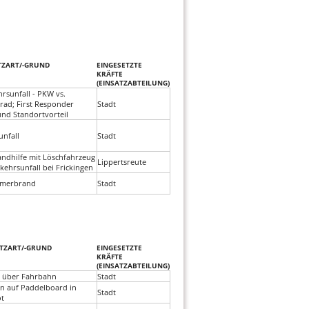
TZART/-GRUND
EINGESETZTE
KRÄFTE
(EINSATZABTEILUNG)
rsunfall - PKW vs.
rad; First Responder
Stadt
nd Standortvorteil
unfall
Stadt
andhilfe mit Löschfahrzeug
Lippertsreute
kehrsunfall bei Frickingen
imerbrand
Stadt
ATZART/-GRUND
EINGESETZTE
KRÄFTE
(EINSATZABTEILUNG)
 über Fahrbahn
Stadt
n auf Paddelboard in
Stadt
t