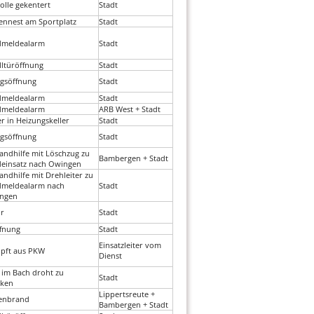
jolle gekentert
Stadt
nnest am Sportplatz
Stadt
dmeldealarm
Stadt
lltüröffnung
Stadt
gsöffnung
Stadt
dmeldealarm
Stadt
dmeldealarm
ARB West + Stadt
r in Heizungskeller
Stadt
gsöffnung
Stadt
andhilfe mit Löschzug zu
Bambergen + Stadt
einsatz nach Owingen
andhilfe mit Drehleiter zu
dmeldealarm nach
Stadt
ingen
r
Stadt
fnung
Stadt
Einsatzleiter vom
opft aus PKW
Dienst
im Bach droht zu
Stadt
nken
Lippertsreute +
enbrand
Bambergen + Stadt