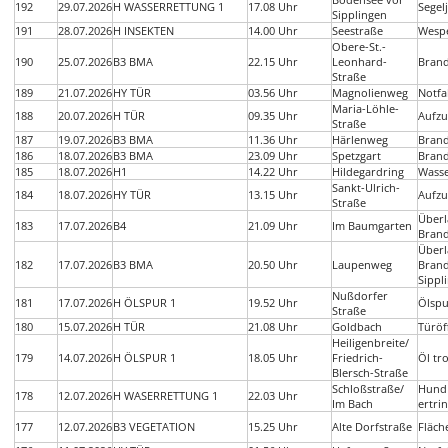
192
29.07.2026
H WASSERRETTUNG 1
17.08 Uhr
Segel
Sipplingen
191
28.07.2026
H INSEKTEN
14.00 Uhr
Seestraße
Wespe
Obere-St.-
190
25.07.2026
B3 BMA
22.15 Uhr
Leonhard-
Bran
Straße
189
21.07.2026
HY TÜR
03.56 Uhr
Magnolienweg
Notfa
Maria-Löhle-
188
20.07.2026
H TÜR
09.35 Uhr
Aufzu
Straße
187
19.07.2026
B3 BMA
11.36 Uhr
Härlenweg
Bran
186
18.07.2026
B3 BMA
23.09 Uhr
Spetzgart
Bran
185
18.07.2026
H1
14.22 Uhr
Hildegardring
Wasse
Sankt-Ulrich-
184
18.07.2026
HY TÜR
13.15 Uhr
Aufzu
Straße
Überl
183
17.07.2026
B4
21.09 Uhr
Im Baumgarten
Brand
Überl
182
17.07.2026
B3 BMA
20.50 Uhr
Laupenweg
Bran
Sippl
Nußdorfer
181
17.07.2026
H ÖLSPUR 1
19.52 Uhr
Ölspu
Straße
180
15.07.2026
H TÜR
21.08 Uhr
Goldbach
Türöf
Heiligenbreite/
179
14.07.2026
H ÖLSPUR 1
18.05 Uhr
Friedrich-
Öl tr
Blersch-Straße
Schloßstraße/
Hund 
178
12.07.2026
H WASERRETTUNG 1
22.03 Uhr
Im Bach
ertri
177
12.07.2026
B3 VEGETATION
15.25 Uhr
Alte Dorfstraße
Fläch