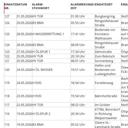
EINSATZ
DATUM
ALARM-
ALARMIERUNGS-
EINSATZORT
EINS
NR.
STICHWORT
ZEIT
127
31.05.2026
HY TÜR
01.00 Uhr
Burgbergring
Notf
Rengoldshauser
126
29.05.2026
B3 BMA
05.55 Uhr
Bra
Straße
Bodensee vor
Men
125
28.05.2026
H WASSERRETTUNG 1
17.41 Uhr
Konstanz-
auf 
Wallhausen
Kons
Rengoldshauser
124
28.05.2026
B3 BMA
08.09 Uhr
Bra
Straße
123
27.05.2026
H ÖLSPUR 1
17.34 Uhr
Zahnstraße
Ölsp
122
25.05.2026
HY TÜR
20.18 Uhr
Zum Rebösch
Notf
121
25.05.2026
HY TÜR
08.01 Uhr
Sonnenberg
Notf
Hafen und
Ölwe
120
24.05.2026
H ÖL WASSER
19.51 Uhr
Bodensee vor
FLB
Ludwigshafen
Bach
119
24.05.2026
H EVD
18.54 Uhr
Forellenweg
(ohn
zur
kran
118
23.05.2026
H EVD
19.54 Uhr
Bahnhofstraße
Feue
Übe
117
22.05.2026
HY TÜR
08.52 Uhr
Im Gröber
Notf
K7786, Bonndorf
Ölsp
116
19.05.2026
H ÖLSPUR 2
20.34 Uhr
in Richtung
Mot
Walpertsweiler
Obere-St.-
115
19.05.2026
B3 BMA
05.52 Uhr
Bra
Leonhard-Straße