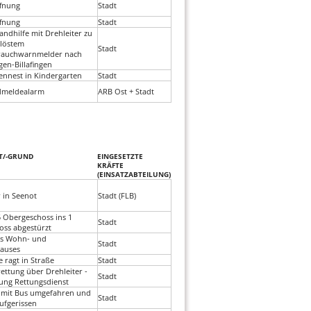
fnung
Stadt
fnung
Stadt
andhilfe mit Drehleiter zu
löstem
Stadt
rauchwarnmelder nach
en-Billafingen
nnest in Kindergarten
Stadt
dmeldealarm
ARB Ost + Stadt
T/-GRUND
EINGESETZTE
KRÄFTE
(EINSATZABTEILUNG)
 in Seenot
Stadt (FLB)
5 Obergeschoss ins 1
Stadt
ss abgestürzt
es Wohn- und
Stadt
hauses
ragt in Straße
Stadt
ttung über Drehleiter -
Stadt
ung Rettungsdienst
 mit Bus umgefahren und
Stadt
ufgerissen