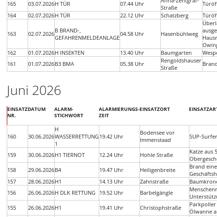
Anna-Zentgraf-
165
03.07.2026
H TÜR
07.44 Uhr
Türöf
Straße
164
02.07.2026
H TÜR
22.12 Uhr
Schatzberg
Türöf
Überl
B BRAND-,
ausge
163
02.07.2026
04.58 Uhr
Hasenbühlweg
GEFAHRENMELDEANLAGE
Haus
Owing
162
01.07.2026
H INSEKTEN
13.40 Uhr
Baumgarten
Wespe
Rengoldshauser
161
01.07.2026
B3 BMA
05.38 Uhr
Bran
Straße
Juni 2026
EINSATZ
DATUM
ALARM-
ALARMIERUNGS-
EINSATZORT
EINSATZAR
NR.
STICHWORT
ZEIT
H
Bodensee vor
160
30.06.2026
WASSERRETTUNG
19.42 Uhr
SUP-Surfer
Immenstaad
1
Katze aus 
159
30.06.2026
H1 TIERNOT
12.24 Uhr
Hohle Straße
Obergescho
Brand ein
158
29.06.2026
B4
19.47 Uhr
Heiligenbreite
Geschäfts
157
28.06.2026
H1
14.13 Uhr
Zahnstraße
Baumkrone 
Menschenre
156
26.06.2026
H DLK RETTUNG
19.52 Uhr
Barbelgängle
Unterstütz
Parkpoller
155
26.06.2026
H1
19.41 Uhr
Christophstraße
Ölwanne a