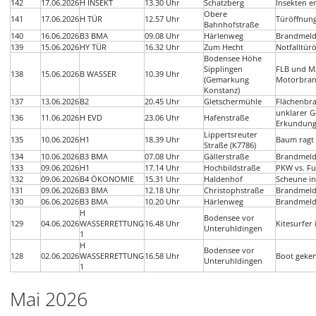
142
17.06.2026
H INSEKT
13.30 Uhr
Schatzberg
Insekten e
Obere
141
17.06.2026
H TÜR
12.57 Uhr
Türöffnun
Bahnhofstraße
140
16.06.2026
B3 BMA
09.08 Uhr
Härlenweg
Brandmeld
139
15.06.2026
HY TÜR
16.32 Uhr
Zum Hecht
Notfalltür
Bodensee Höhe
Sipplingen
FLB und M
138
15.06.2026
B WASSER
10.39 Uhr
(Gemarkung
Motorbran
Konstanz)
137
13.06.2026
B2
20.45 Uhr
Gletschermühle
Flächenbr
unklarer G
136
11.06.2026
H EVD
23.06 Uhr
Hafenstraße
Erkundun
Lippertsreuter
135
10.06.2026
H1
18.39 Uhr
Baum ragt
Straße (K7786)
134
10.06.2026
B3 BMA
07.08 Uhr
Gällerstraße
Brandmeld
133
09.06.2026
H1
17.14 Uhr
Hochbildstraße
PKW vs. Fu
132
09.06.2026
B4 ÖKONOMIE
15.31 Uhr
Haldenhof
Scheune in
131
09.06.2026
B3 BMA
12.18 Uhr
Christophstraße
Brandmeld
130
06.06.2026
B3 BMA
10.20 Uhr
Härlenweg
Brandmeld
H
Bodensee vor
129
04.06.2026
WASSERRETTUNG
16.48 Uhr
Kitesurfer 
Unteruhldingen
1
H
Bodensee vor
128
02.06.2026
WASSERRETTUNG
16.58 Uhr
Boot geken
Unteruhldingen
1
Mai 2026