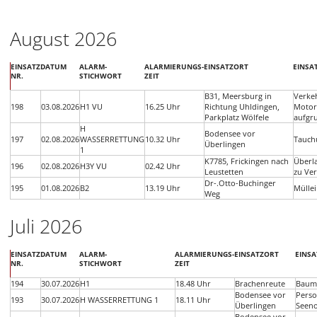
August 2026
EINSATZ
DATUM
ALARM-
ALARMIERUNGS-
EINSATZORT
EINSA
NR.
STICHWORT
ZEIT
B31, Meersburg in
Verkeh
198
03.08.2026
H1 VU
16.25 Uhr
Richtung Uhldingen,
Motor
Parkplatz Wölfele
aufgru
H
Bodensee vor
197
02.08.2026
WASSERRETTUNG
10.32 Uhr
Tauch
Überlingen
1
K7785, Frickingen nach
Überl
196
02.08.2026
H3Y VU
02.42 Uhr
Leustetten
zu Ver
Dr-.Otto-Buchinger
195
01.08.2026
B2
13.19 Uhr
Mülle
Weg
Juli 2026
EINSATZ
DATUM
ALARM-
ALARMIERUNGS-
EINSATZORT
EINS
NR.
STICHWORT
ZEIT
194
30.07.2026
H1
18.48 Uhr
Brachenreute
Baum
Bodensee vor
Perso
193
30.07.2026
H WASSERRETTUNG 1
18.11 Uhr
Überlingen
Seeno
Bodensee vor