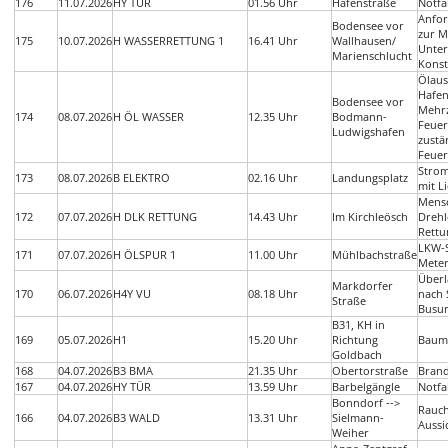
176
11.07.2026
HY TÜR
01.56 Uhr
Hafenstraße
Notfa
Anfo
Bodensee vor
zur M
175
10.07.2026
H WASSERRETTUNG 1
16.41 Uhr
Wallhausen/
Unter
Marienschlucht
Konst
Ölaus
Hafen
Bodensee vor
Mehr
174
08.07.2026
H ÖL WASSER
12.35 Uhr
Bodmann-
Feuer
Ludwigshafen
zustä
Feuer
Strom
173
08.07.2026
B ELEKTRO
02.16 Uhr
Landungsplatz
mit L
Mensc
172
07.07.2026
H DLK RETTUNG
14.43 Uhr
Im Kirchleösch
Drehl
Rettu
LKW-S
171
07.07.2026
H ÖLSPUR 1
11.00 Uhr
Mühlbachstraße
Meter
Überl
Markdorfer
170
06.07.2026
H4Y VU
08.18 Uhr
nach 
Straße
Busun
B31, KH in
169
05.07.2026
H1
15.20 Uhr
Richtung
Baum
Goldbach
168
04.07.2026
B3 BMA
21.35 Uhr
Obertorstraße
Bran
167
04.07.2026
HY TÜR
13.59 Uhr
Barbelgängle
Notfa
Bonndorf -->
Rauch
166
04.07.2026
B3 WALD
13.31 Uhr
Sielmann-
Aussi
Weiher