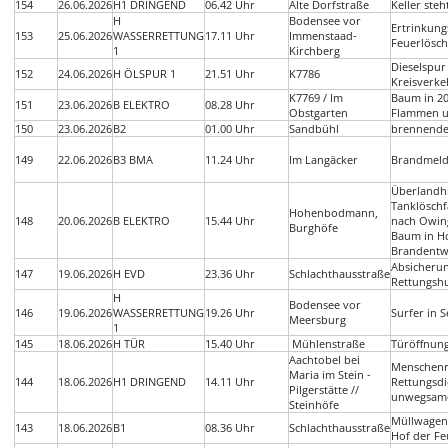
154
26.06.2026
H1 DRINGEND
06.42 Uhr
Alte Dorfstraße
Keller ste
H
Bodensee vor
Ertrinkung
153
25.06.2026
WASSERRETTUNG
17.11 Uhr
Immenstaad-
Feuerlösc
1
Kirchberg
Dieselspur
152
24.06.2026
H ÖLSPUR 1
21.51 Uhr
K7786
Kreisverke
K7769 / Im
Baum in 20
151
23.06.2026
B ELEKTRO
08.28 Uhr
Obstgarten
Flammen u
150
23.06.2026
B2
01.00 Uhr
Sandbühl
brennende
149
22.06.2026
B3 BMA
11.24 Uhr
Im Langäcker
Brandmeld
Überlandhi
Tanklöschf
Hohenbodmann,
148
20.06.2026
B ELEKTRO
15.44 Uhr
nach Owi
Burghöfe
Baum in H
Brandentw
Absicheru
147
19.06.2026
H EVD
23.36 Uhr
Schlachthausstraße
Rettungsh
H
Bodensee vor
146
19.06.2026
WASSERRETTUNG
19.26 Uhr
Surfer in 
Meersburg
1
145
18.06.2026
H TÜR
15.40 Uhr
Mühlenstraße
Türöffnun
Aachtobel bei
Menschenr
Maria im Stein -
144
18.06.2026
H1 DRINGEND
14.11 Uhr
Rettungsdi
Pilgerstätte //
unwegsame
Steinhöfe
Müllwagen
143
18.06.2026
B1
08.36 Uhr
Schlachthausstraße
Hof der F