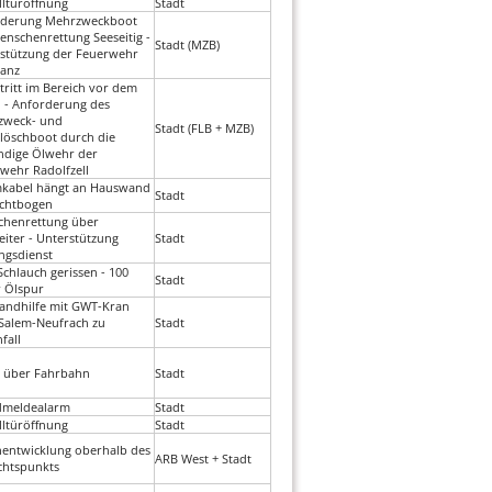
lltüröffnung
Stadt
rderung Mehrzweckboot
enschenrettung Seeseitig -
Stadt (MZB)
stützung der Feuerwehr
anz
tritt im Bereich vor dem
 - Anforderung des
zweck- und
Stadt (FLB + MZB)
löschboot durch die
ndige Ölwehr der
wehr Radolfzell
kabel hängt an Hauswand
Stadt
ichtbogen
henrettung über
eiter - Unterstützung
Stadt
ngsdienst
chlauch gerissen - 100
Stadt
 Ölspur
andhilfe mit GWT-Kran
Salem-Neufrach zu
Stadt
fall
 über Fahrbahn
Stadt
dmeldealarm
Stadt
lltüröffnung
Stadt
entwicklung oberhalb des
ARB West + Stadt
chtspunkts